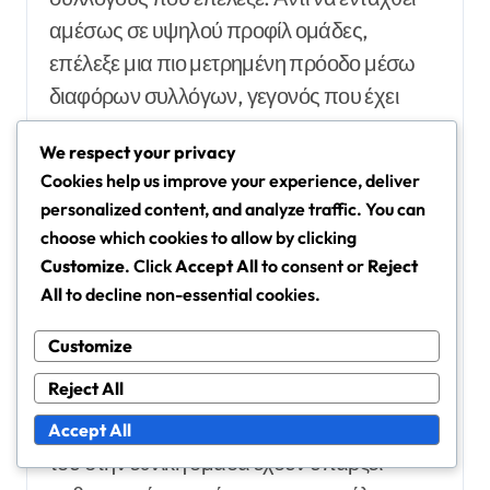
αμέσως σε υψηλού προφίλ ομάδες,
επέλεξε μια πιο μετρημένη πρόοδο μέσω
διαφόρων συλλόγων, γεγονός που έχει
διαμορφώσει το στυλ παιχνιδιού του και την
We respect your privacy
τακτική του κατανόηση.
Cookies help us improve your experience, deliver
personalized content, and analyze traffic. You can
Σημαντικές επιτυχίες σε
choose which cookies to allow by clicking
σύγκριση με τους συνομηλίκους
Customize
. Click
Accept All
to consent or
Reject
του
All
to decline non-essential cookies.
Ο Jung Woo-Young έχει επιτύχει σημαντικά
Customize
ορόσημα, συμπεριλαμβανομένης της
Reject All
εκπροσώπησης της Νότιας Κορέας σε
μεγάλες διεθνείς τουρνουά. Οι συνεισφορές
Accept All
του στην εθνική ομάδα έχουν υπάρξει