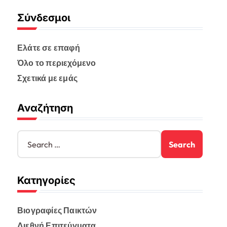
Σύνδεσμοι
Ελάτε σε επαφή
Όλο το περιεχόμενο
Σχετικά με εμάς
Αναζήτηση
S
e
a
r
Κατηγορίες
c
h
f
Βιογραφίες Παικτών
o
r
Διεθνή Επιτεύγματα