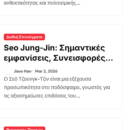
ανθεκτικότητας και πολιτισμικής...
Διεθνή Επιτεύγματα
Seo Jung-Jin: Σημαντικές
εμφανίσεις, Συνεισφορές
στο σύλλογο, Διεθνής
Jisoo Han
Mar 2, 2026
αντίκτυπος
Ο Σεό Τζουνγκ-Τζιν είναι μια εξέχουσα
προσωπικότητα στο ποδόσφαιρο, γνωστός για
τις αξιοσημείωτες επιδόσεις του...
Βιογραφίες Παικτών