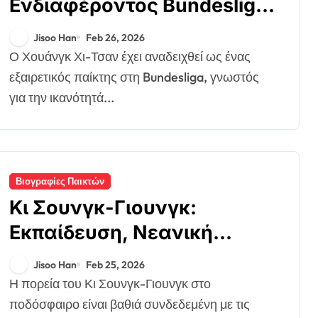
Ενδιαφέροντος Bundesliga,
Διεθνή Γκολ, Επιτυχίες
Jisoo Han
Feb 26, 2026
Συλλόγου
Ο Χουάνγκ Χι-Τσαν έχει αναδειχθεί ως ένας
εξαιρετικός παίκτης στη Bundesliga, γνωστός
για την ικανότητά...
Βιογραφίες Παικτών
Κι Σουνγκ-Γιουνγκ:
Εκπαίδευση, Νεανική
καριέρα, Οικογενειακή
Jisoo Han
Feb 25, 2026
υποστήριξη
Η πορεία του Κι Σουνγκ-Γιουνγκ στο
ποδόσφαιρο είναι βαθιά συνδεδεμένη με τις