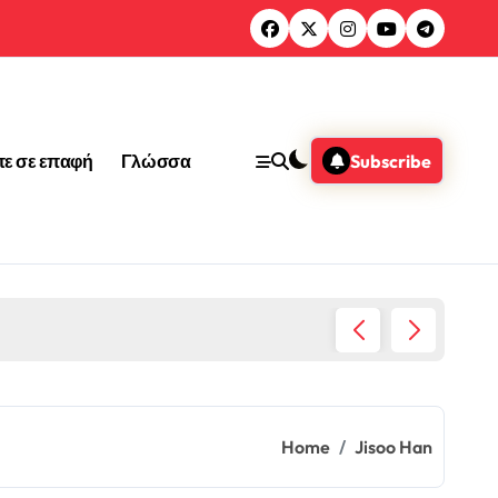
τε σε επαφή
Γλώσσα
Subscribe
Χουάνγ
Home
Jisoo Han