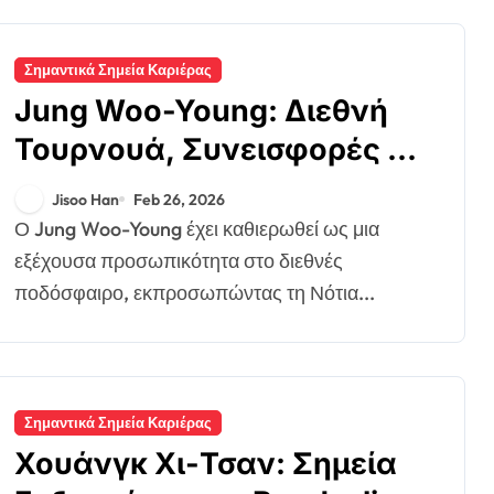
Σημαντικά Σημεία Καριέρας
Jung Woo-Young: Διεθνή
Τουρνουά, Συνεισφορές σε
Συλλόγους, Σημαντικές
Jisoo Han
Feb 26, 2026
Εμφανίσεις
Ο Jung Woo-Young έχει καθιερωθεί ως μια
εξέχουσα προσωπικότητα στο διεθνές
ποδόσφαιρο, εκπροσωπώντας τη Νότια...
Σημαντικά Σημεία Καριέρας
Χουάνγκ Χι-Τσαν: Σημεία