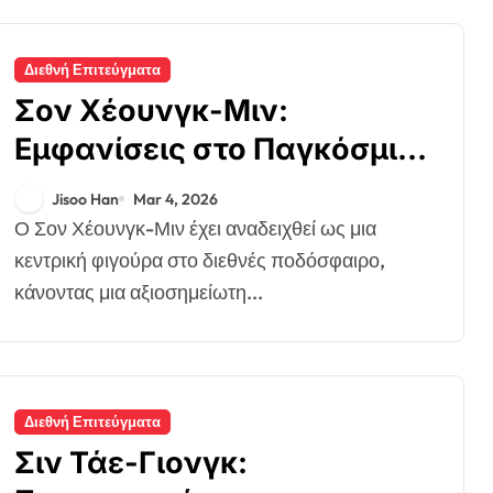
Διεθνή Επιτεύγματα
Σον Χέουνγκ-Μιν:
Εμφανίσεις στο Παγκόσμιο
Κύπελλο, επιτυχία στο
Jisoo Han
Mar 4, 2026
Κύπελλο Ασίας, διεθνή
Ο Σον Χέουνγκ-Μιν έχει αναδειχθεί ως μια
γκολ
κεντρική φιγούρα στο διεθνές ποδόσφαιρο,
κάνοντας μια αξιοσημείωτη...
Διεθνή Επιτεύγματα
Σιν Τάε-Γιονγκ: