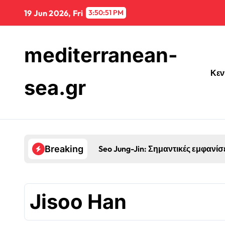
Skip
19 Jun 2026, Fri
3:50:53 PM
to
content
mediterranean-
Κεν
sea.gr
Seo Jung-Jin: Σημαντικές εμφανίσ
Breaking
Jisoo Han