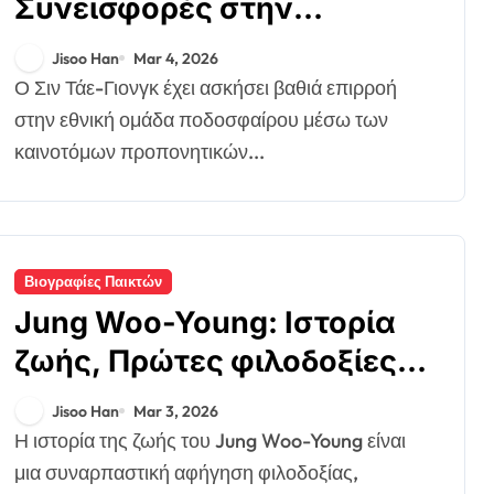
Συνεισφορές στην
προπονητική, επιτυχίες της
Jisoo Han
Mar 4, 2026
εθνικής ομάδας, επιρροή
Ο Σιν Τάε-Γιονγκ έχει ασκήσει βαθιά επιρροή
στο Παγκόσμιο Κύπελλο
στην εθνική ομάδα ποδοσφαίρου μέσω των
καινοτόμων προπονητικών...
Βιογραφίες Παικτών
Jung Woo-Young: Ιστορία
ζωής, Πρώτες φιλοδοξίες,
Οικογενειακό υπόβαθρο
Jisoo Han
Mar 3, 2026
Η ιστορία της ζωής του Jung Woo-Young είναι
μια συναρπαστική αφήγηση φιλοδοξίας,