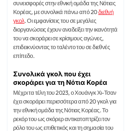
συνεισφορές στην εθνική ομάδα της Νότιας
Κορέας, με συνολικά πάνω από 20
διεθνή
γκολ
. Οι εμφανίσεις του σε μεγάλες
διοργανώσεις έχουν αναδείξει την ικανότητά
του να σκοράρει σε κρίσιμους αγώνες,
επιδεικνύοντας το ταλέντο του σε διεθνές
επίπεδο.
Συνολικά γκολ που έχει
σκοράρει για τη Νότια Κορέα
Μέχρι τα τέλη του 2023, ο Χουάνγκ Χι-Τσαν
έχει σκοράρει περισσότερα από 20 γκολ για
την εθνική ομάδα της Νότιας Κορέας. Το
ρεκόρ του ως σκόρερ αντικατοπτρίζει τον
ρόλο του ως επιθετικός και τη σημασία του