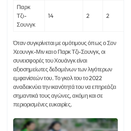
Παρκ
Τζι-
14
2
2
Σουνγκ
Όταν συγκρίνεται με ομότιμους όπως ο Σον
Χεουνγκ-Μιν και ο Παρκ Τζι-Σουνγκ, οι
συνεισφορές του Χουάνγκ είναι
αξιοσημείωτες δεδομένων των λιγότερων
εμφανίσεών του. Το γκολ του το 2022
αναδεικνύει την ικανότητά του να επηρεάζει
σημαντικά τους αγώνες, ακόμη και σε
περιορισμένες ευκαιρίες.