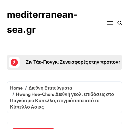
Skip
to
mediterranean-
content
sea.gr
Jung Woo-Young: Ιστορία ζωής, Πρώτες φιλοδοξ
Home
Διεθνή Επιτεύγματα
Hwang Hee-Chan: Διεθνή γκολ, επιδόσεις στο
Παγκόσμιο Κύπελλο, στιγμιότυπα από το
Κύπελλο Ασίας