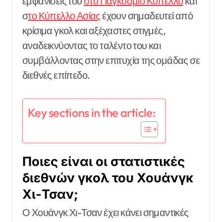
εμφανίσεις του
στο Παγκόσμιο Κύπελλο
και
σ
το Κύπελλο Ασίας
έχουν σημαδευτεί από
κρίσιμα γκολ και αξέχαστες στιγμές,
αναδεικνύοντας το ταλέντο του και
συμβάλλοντας στην επιτυχία της ομάδας σε
διεθνές επίπεδο.
Key sections in the article:
Ποιες είναι οι στατιστικές
διεθνών γκολ του Χουάνγκ
Χι-Τσαν;
Ο Χουάνγκ Χι-Τσαν έχει κάνει σημαντικές