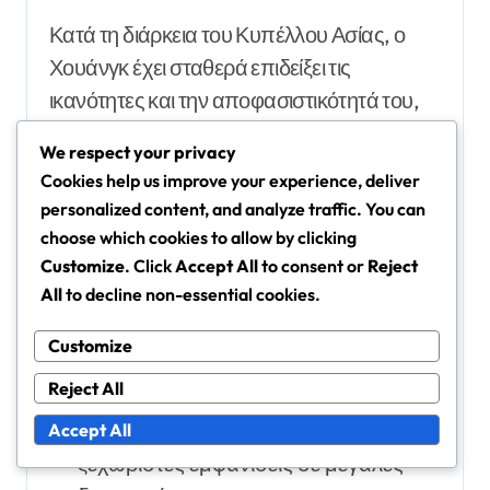
Κατά τη διάρκεια του Κυπέλλου Ασίας, ο
Χουάνγκ έχει σταθερά επιδείξει τις
ικανότητες και την αποφασιστικότητά του,
συμβάλλοντας στις ισχυρές εμφανίσεις της
We respect your privacy
Νότιας Κορέας στη διοργάνωση. Οι
Cookies help us improve your experience, deliver
εμφανίσεις του έχουν όχι μόνο βοηθήσει
personalized content, and analyze traffic. You can
στην εξασφάλιση νικών αλλά έχουν επίσης
choose which cookies to allow by clicking
εδραιώσει τη φήμη του ως μία από τις
Customize
. Click
Accept All
to consent or
Reject
All
to decline non-essential cookies.
κορυφαίες φιγούρες στο ποδόσφαιρο της
Νότιας Κορέας.
Customize
Reject All
Κύριες ορόσημα περιλαμβάνουν το
πρώτο του διεθνές γκολ και τις
Accept All
ξεχωριστές εμφανίσεις σε μεγάλες