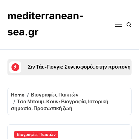
Skip
to
mediterranean-
content
sea.gr
Jung Woo-Young: Ιστορία ζωής, Πρώτες φιλοδοξ
Home
Βιογραφίες Παικτών
Τσα Μπουμ-Κουν: Βιογραφία, Ιστορική
σημασία, Προσωπική ζωή
Βιογραφίες Παικτών