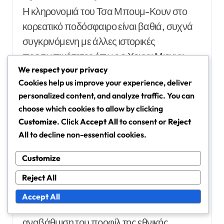
Η κληρονομιά του Τσα Μπουμ-Κουν στο
κορεατικό ποδόσφαιρο είναι βαθιά, συχνά
συγκρινόμενη με άλλες ιστορικές
προσωπικότητες όπως ο Χονγκ Μιονγκ-
We respect your privacy
Μπο και ο Λι Γουν-Τζέ. Ο πρωτοποριακός
Cookies help us improve your experience, deliver
του ρόλος στο ευρωπαϊκό ποδόσφαιρο έχει
personalized content, and analyze traffic. You can
εδραιώσει τη θέση του ως πρωτοπόρου για
choose which cookies to allow by clicking
τις μελλοντικές γενιές.
Customize
. Click
Accept All
to consent or
Reject
All
to decline non-essential cookies.
Σε αντίθεση με πολλούς σύγχρονους, οι
Customize
επιτυχίες του Τσα τη δεκαετία του 1970 και
του 1980 ήρθαν σε μια εποχή που το
Reject All
κορεατικό ποδόσφαιρο ήταν ακόμη σε
Accept All
ανάπτυξη. Η επιτυχία του βοήθησε στην
αναβάθμιση του προφίλ της εθνικής