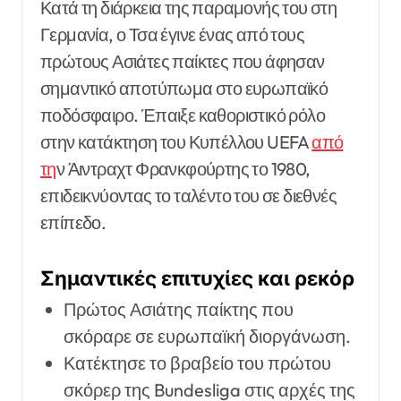
Κατά τη διάρκεια της παραμονής του στη
Γερμανία, ο Τσα έγινε ένας από τους
πρώτους Ασιάτες παίκτες που άφησαν
σημαντικό αποτύπωμα στο ευρωπαϊκό
ποδόσφαιρο. Έπαιξε καθοριστικό ρόλο
στην κατάκτηση του Κυπέλλου UEFA
από
τη
ν Άιντραχτ Φρανκφούρτης το 1980,
επιδεικνύοντας το ταλέντο του σε διεθνές
επίπεδο.
Σημαντικές επιτυχίες και ρεκόρ
Πρώτος Ασιάτης παίκτης που
σκόραρε σε ευρωπαϊκή διοργάνωση.
Κατέκτησε το βραβείο του πρώτου
σκόρερ της Bundesliga στις αρχές της