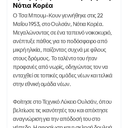
Νότια Κορέα
Ο Τσα Μπουμ-Κουν γεννήθηκε στις 22
Μαΐου 1953, στο Ουλσάν, Νότια Κορέα.
Μεγαλώνοντας σε ένα ταπεινό νοικοκυριό,
ανέπτυξε πάθος για το ποδόσφαιρο από
μικρή ηλικία, παίζοντας συχνά με φίλους
στους δρόμους. Το ταλέντο του ήταν
προφανές από νωρίς, οδηγώντας τον να
ενταχθεί σε τοπικές ομάδες νέων και τελικά
στην εθνική ομάδα νέων.
Φοίτησε στο Τεχνικό Λύκειο Ουλσάν, όπου
βελτίωσε τις ικανότητές του και απέκτησε
αναγνώριση για την απόδοσή του στο
γήπεδο. Η αφοσίωση και η σκληρή δουλειά