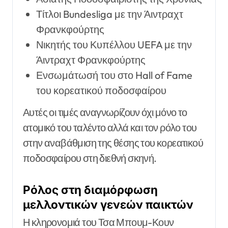
Τίτλοι Bundesliga με την Άιντραχτ
Φρανκφούρτης
Νικητής του Κυπέλλου UEFA με την
Άιντραχτ Φρανκφούρτης
Ενσωμάτωσή του στο Hall of Fame
του κορεατικού ποδοσφαίρου
Αυτές οι τιμές αναγνωρίζουν όχι μόνο το
ατομικό του ταλέντο αλλά και τον ρόλο του
στην αναβάθμιση της θέσης του κορεατικού
ποδοσφαίρου στη διεθνή σκηνή.
Ρόλος στη διαμόρφωση
μελλοντικών γενεών παικτών
Η κληρονομιά του Τσα Μπουμ-Κουν