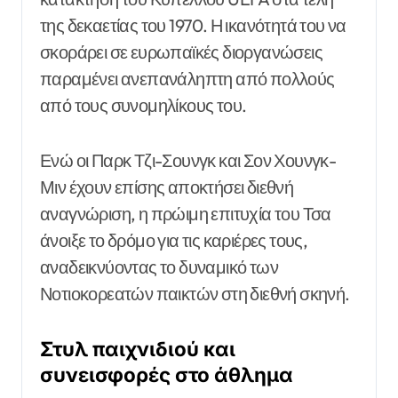
της δεκαετίας του 1970. Η ικανότητά του να
σκοράρει σε ευρωπαϊκές διοργανώσεις
παραμένει ανεπανάληπτη από πολλούς
από τους συνομηλίκους του.
Ενώ οι Παρκ Τζι-Σουνγκ και Σον Χουνγκ-
Μιν έχουν επίσης αποκτήσει διεθνή
αναγνώριση, η πρώιμη επιτυχία του Τσα
άνοιξε το δρόμο για τις καριέρες τους,
αναδεικνύοντας το δυναμικό των
Νοτιοκορεατών παικτών στη διεθνή σκηνή.
Στυλ παιχνιδιού και
συνεισφορές στο άθλημα