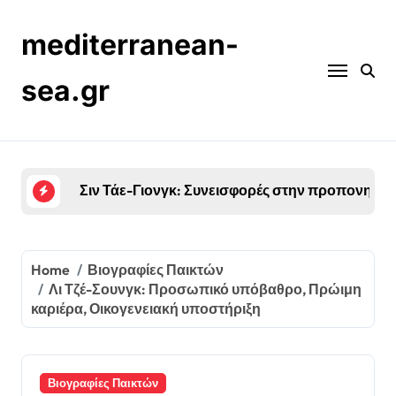
Skip
to
mediterranean-
content
sea.gr
Jung Woo-Young: Ιστορία ζωής, Πρώτες φιλοδοξ
Home
Βιογραφίες Παικτών
Λι Τζέ-Σουνγκ: Προσωπικό υπόβαθρο, Πρώιμη
καριέρα, Οικογενειακή υποστήριξη
Βιογραφίες Παικτών