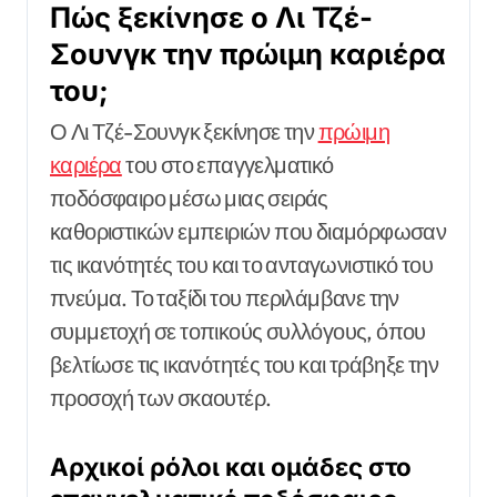
Πώς ξεκίνησε ο Λι Τζέ-
Σουνγκ την πρώιμη καριέρα
του;
Ο Λι Τζέ-Σουνγκ ξεκίνησε την
πρώιμη
καριέρα
του στο επαγγελματικό
ποδόσφαιρο μέσω μιας σειράς
καθοριστικών εμπειριών που διαμόρφωσαν
τις ικανότητές του και το ανταγωνιστικό του
πνεύμα. Το ταξίδι του περιλάμβανε την
συμμετοχή σε τοπικούς συλλόγους, όπου
βελτίωσε τις ικανότητές του και τράβηξε την
προσοχή των σκαουτέρ.
Αρχικοί ρόλοι και ομάδες στο