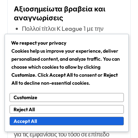
Αξιοσημείωτα βραβεία και
αναγνωρίσεις
Πολλοί τίτλοι K League 1 με την
Jeonbuk Hyundai Motors
We respect your privacy
Βραβείο Καλύτερου Νέου Παίκτη στην
Cookies help us improve your experience, deliver
K League 1
personalized content, and analyze traffic. You can
Αναγνώριση ως ξεχωριστός παίκτης
choose which cookies to allow by clicking
στο AFC Champions League
Customize
. Click
Accept All
to consent or
Reject
All
to decline non-essential cookies.
Συνεχής επιλογή για την εθνική ομάδα
της Νότιας Κορέας κατά τη διάρκεια
Customize
διεθνών διοργανώσεων
Reject All
Οι συνεισφορές του Λι δεν έχουν περάσει
Accept All
απαρατήρητες, καθώς έχει λάβει διακρίσεις
για τις εμφανίσεις του τόσο σε επίπεδο