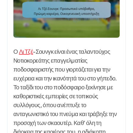
Ο
Λι Τζέ
-Σουνγκ είναι ένας ταλαντούχος
Νοτιοκορεάτης επαγγελματίας
ποδοσφαιριστής που γιορτάζεται για την
ευχέρεια και την ικανότητά του στο γήπεδο.
Το ταξίδι του στο ποδόσφαιρο ξεκίνησε με
καθοριστικές εμπειρίες σε τοπικούς
συλλόγους, όπου ανέπτυξε το
ανταγωνιστικό του πνεύμα και τράβηξε την
προσοχή των σκαουτέρ. Καθ’ όλη τη
διάρκεια της καριέρας του, η αδιάκοπη