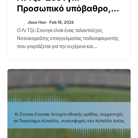
Προσωπικό υπόβαθρο,
Πρώιμη καριέρα,
Jisoo Han
Feb 18, 2026
Οικογενειακή
Ο Λι Τζέ-Σουνγκ είναι ένας ταλαντούχος
Νοτιοκορεάτης επαγγελματίας ποδοσφαιριστής
υποστήριξη
που γιορτάζεται για την ευχέρεια και...