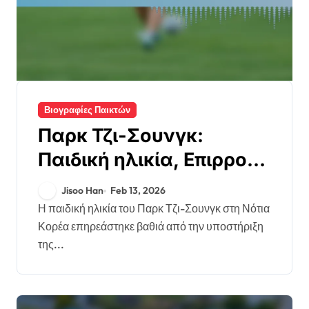
Βιογραφίες Παικτών
Παρκ Τζι-Σουνγκ:
Παιδική ηλικία, Επιρροή
οικογένειας, Πρώτες
Jisoo Han
Feb 13, 2026
φιλοδοξίες
Η παιδική ηλικία του Παρκ Τζι-Σουνγκ στη Νότια
Κορέα επηρεάστηκε βαθιά από την υποστήριξη
της...