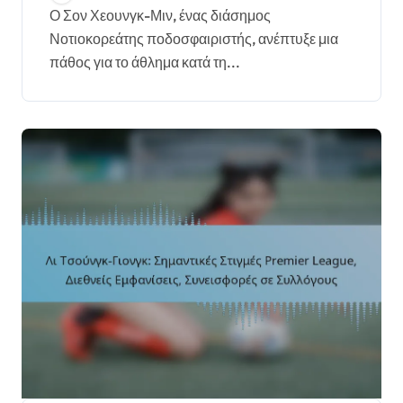
υπόβαθρο
Ο Σον Χεουνγκ-Μιν, ένας διάσημος
Νοτιοκορεάτης ποδοσφαιριστής, ανέπτυξε μια
πάθος για το άθλημα κατά τη...