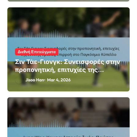
Διεθνή Επιτεύγματα
Σιν Τάε-Γιονγκ: Συνεισφορές στην
προπονητική, επιτυχίες της
εθνικής ομάδας, επιρροή στο
Jisoo Han
Mar 4, 2026
Παγκόσμιο Κύπελλο