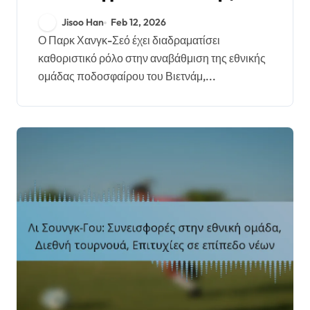
ομάδας, Διεθνή
Jisoo Han
Feb 12, 2026
τουρνουά, Κληρονομιά
Ο Παρκ Χανγκ-Σεό έχει διαδραματίσει
καθοριστικό ρόλο στην αναβάθμιση της εθνικής
προπονητή
ομάδας ποδοσφαίρου του Βιετνάμ,...