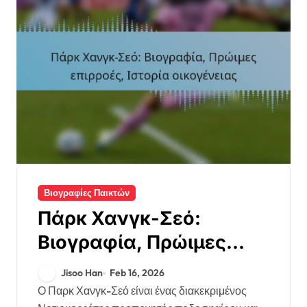
Βιογραφίες Παικτών
Πάρκ Χανγκ-Σεό:
Βιογραφία, Πρώιμες
επιρροές, Ιστορία
Jisoo Han
Feb 16, 2026
οικογένειας
Ο Παρκ Χανγκ-Σεό είναι ένας διακεκριμένος