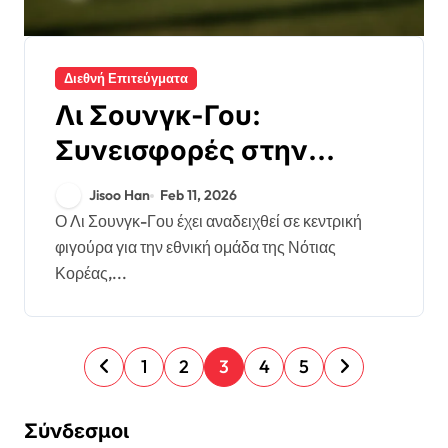
Διεθνή Επιτεύγματα
Λι Σουνγκ-Γου:
Συνεισφορές στην
εθνική ομάδα, Διεθνή
Jisoo Han
Feb 11, 2026
τουρνουά, Επιτυχίες σε
Ο Λι Σουνγκ-Γου έχει αναδειχθεί σε κεντρική
φιγούρα για την εθνική ομάδα της Νότιας
επίπεδο νέων
Κορέας,...
P
1
2
3
4
5
o
s
Σύνδεσμοι