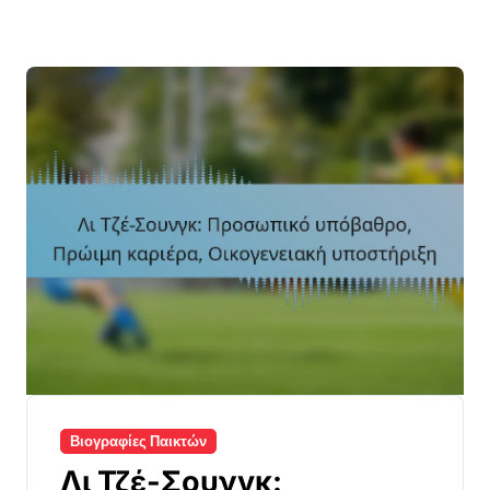
Βιογραφίες Παικτών
Λι Τζέ-Σουνγκ: