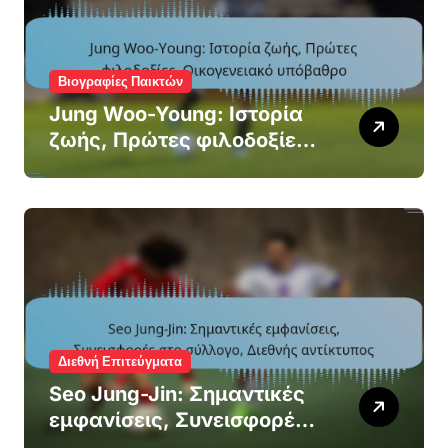
Βιογραφίες Παικτών
Jung Woo-Young: Ιστορία
ζωής, Πρώτες φιλοδοξίες,
Οικογενειακό υπόβαθρο
Διεθνή Επιτεύγματα
Seo Jung-Jin: Σημαντικές
εμφανίσεις, Συνεισφορές
στο σύλλογο, Διεθνής