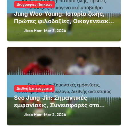
Βιογραφίες Παικτών
Jung Woo-Young: Ιστορία ζωής,
Πρώτες φιλοδοξίες, Οικογενειακό
υπόβαθρο
Jisoo Han
Mar 3, 2026
Διεθνή Επιτεύγματα
Seo Jung-Jin: Σημαντικές
εμφανίσεις, Συνεισφορές στο
σύλλογο, Διεθνής αντίκτυπος
Jisoo Han
Mar 2, 2026