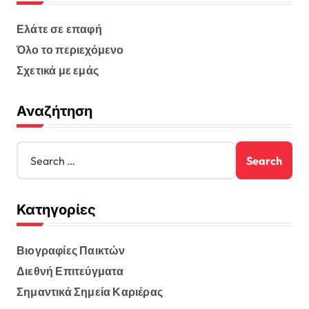
t
s
Ελάτε σε επαφή
Όλο το περιεχόμενο
p
Σχετικά με εμάς
a
g
Αναζήτηση
i
n
S
e
a
a
t
r
Κατηγορίες
c
i
h
o
f
Βιογραφίες Παικτών
o
n
r
Διεθνή Επιτεύγματα
:
Σημαντικά Σημεία Καριέρας