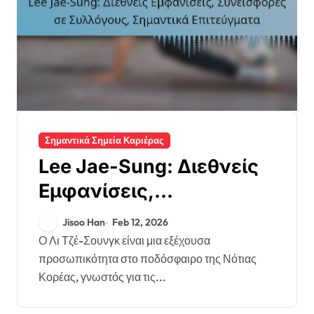
Σημαντικά Σημεία Καριέρας
Lee Jae-Sung: Διεθνείς
Εμφανίσεις,
Συνεισφορές σε
Jisoo Han
Feb 12, 2026
Συλλόγους, Σημαντικά
Ο Λι Τζέ-Σουνγκ είναι μια εξέχουσα
προσωπικότητα στο ποδόσφαιρο της Νότιας
Επιτεύγματα
Κορέας, γνωστός για τις...