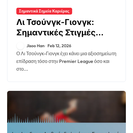
Σημαντικά Σημεία Καριέρας
Λι Τσούνγκ-Γιονγκ:
Σημαντικές Στιγμές
Premier League, Διεθνείς
Jisoo Han
Feb 12, 2026
Εμφανίσεις,
Ο Λι Τσούνγκ-Γιονγκ έχει κάνει μια αξιοσημείωτη
επίδραση τόσο στην Premier League όσο και
Συνεισφορές σε
στο...
Συλλόγους