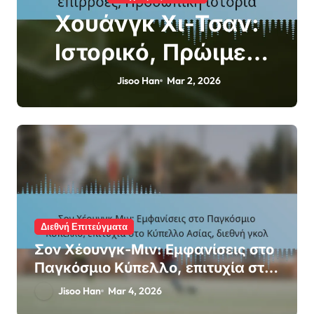
Χουάνγκ Χι-Τσαν:
Ιστορικό, Πρώιμες
επιρροές, Προσωπική
Jisoo Han
Mar 2, 2026
ιστορία
Διεθνή Επιτεύγματα
Σον Χέουνγκ-Μιν: Εμφανίσεις στο
Παγκόσμιο Κύπελλο, επιτυχία στο
Κύπελλο Ασίας, διεθνή γκολ
Jisoo Han
Mar 4, 2026