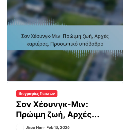
Βιογραφίες Παικτών
Σον Χέουνγκ-Μιν:
Πρώιμη ζωή, Αρχές
καριέρας, Προσωπικό
Jisoo Han
Feb 13, 2026