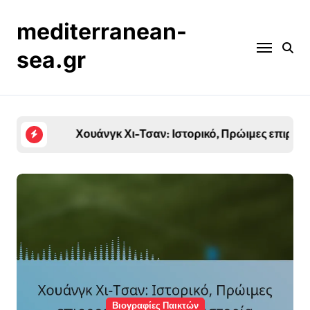
Skip
to
mediterranean-
content
sea.gr
Χουάνγκ Χι-Τσαν: Ιστορικό, Πρώιμες επιρροές
Βιογραφίες Παικτών