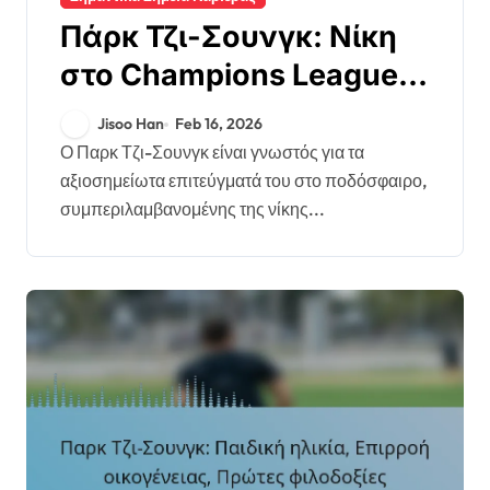
Πάρκ Τζι-Σουνγκ: Νίκη
στο Champions League,
Εμφανίσεις σε
Jisoo Han
Feb 16, 2026
Παγκόσμιο Κύπελλο,
Ο Παρκ Τζι-Σουνγκ είναι γνωστός για τα
αξιοσημείωτα επιτεύγματά του στο ποδόσφαιρο,
Ορόσημα Συλλόγου
συμπεριλαμβανομένης της νίκης...