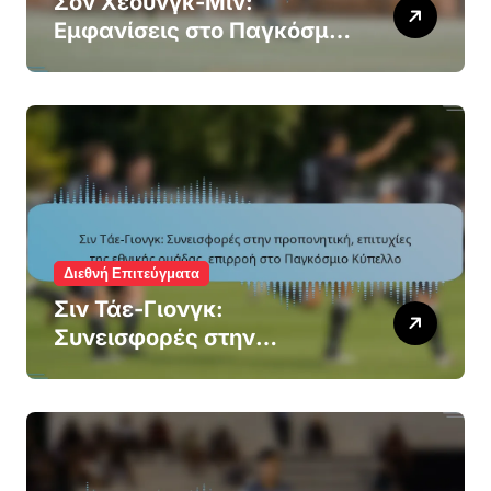
Σον Χέουνγκ-Μιν:
Εμφανίσεις στο Παγκόσμιο
Κύπελλο, επιτυχία στο
Κύπελλο Ασίας, διεθνή
γκολ
Διεθνή Επιτεύγματα
Σιν Τάε-Γιονγκ:
Συνεισφορές στην
προπονητική, επιτυχίες της
εθνικής ομάδας, επιρροή
στο Παγκόσμιο Κύπελλο