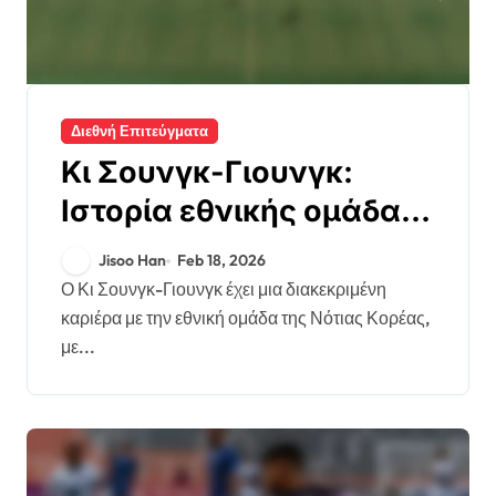
Διεθνή Επιτεύγματα
Κι Σουνγκ-Γιουνγκ:
Ιστορία εθνικής ομάδας,
συμμετοχές σε
Jisoo Han
Feb 18, 2026
Παγκόσμιο Κύπελλο,
Ο Κι Σουνγκ-Γιουνγκ έχει μια διακεκριμένη
καριέρα με την εθνική ομάδα της Νότιας Κορέας,
συνεισφορές στο
με...
Κύπελλο Ασίας